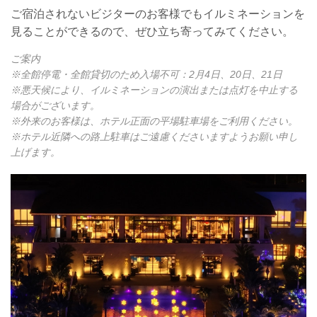
ご宿泊されないビジターのお客様でもイルミネーションを
見ることができるので、ぜひ立ち寄ってみてください。
ご案内
※全館停電・全館貸切のため入場不可：2月4日、20日、21日
※悪天候により、イルミネーションの演出または点灯を中止する
場合がございます。
※外来のお客様は、ホテル正面の平場駐車場をご利用ください。
※ホテル近隣への路上駐車はご遠慮くださいますようお願い申し
上げます。