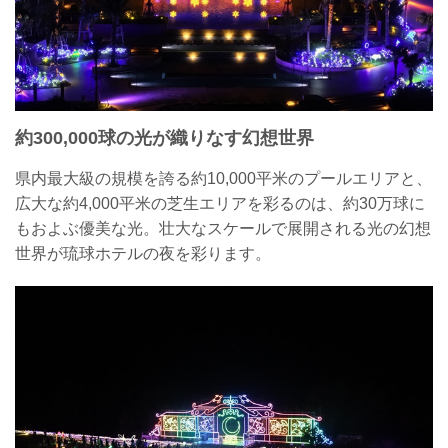
約300,000球の光が織りなす幻想世界
県内最大級の規模を誇る約10,000平米のプールエリアと、
広大な約4,000平米の芝生エリアを彩るのは、約30万球に
もおよぶ優美な光。壮大なスケールで展開される光の幻想
世界が琉球ホテルの夜を彩ります。