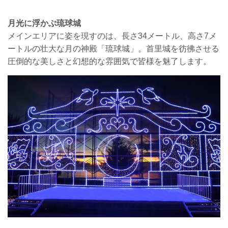
月光に浮かぶ琉球城
メインエリアに姿を現すのは、長さ34メートル、高さ7メ
ートルの壮大な月の神殿「琉球城」。首里城を彷彿させる
圧倒的な美しさと幻想的な雰囲気で皆様を魅了します。