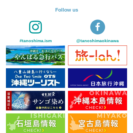
Follow us
#tanoshima.ism
@tanoshimaokinawa