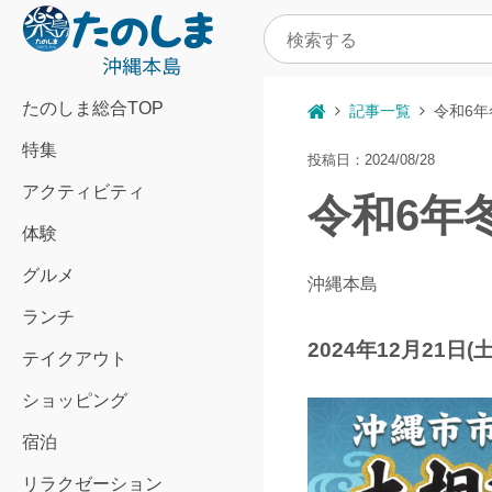
たのしま総合TOP
記事一覧
令和6年
特集
投稿日：2024/08/28
アクティビティ
令和6年
体験
グルメ
沖縄本島
ランチ
2024年12月21
テイクアウト
ショッピング
宿泊
リラクゼーション