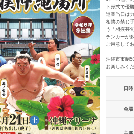
ト形式で優
巡業当日は
相撲の禁じ手
う「相撲甚
チンカーが
ご用意して
沖縄市市制5
お楽しみく
日時
会場
主催