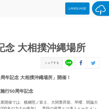
LANGUAGE
記念 大相撲沖縄場所
シェアする
制50周年記念 大相撲沖繩場所」開催！
施行50周年記念
巡業開催では、横綱照ノ富士、大関豊昇龍、琴櫻、関脇大
200名の力士が参加し、普段の巡業とは違うトーナメン