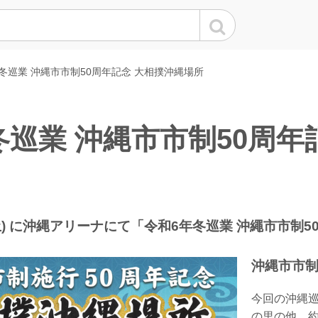
冬巡業 沖縄市市制50周年記念 大相撲沖縄場所
冬巡業 沖縄市市制50周年
日(土) に沖縄アリーナにて「令和6年冬巡業 沖繩市市
沖縄市市制
今回の沖縄
の里の他、約