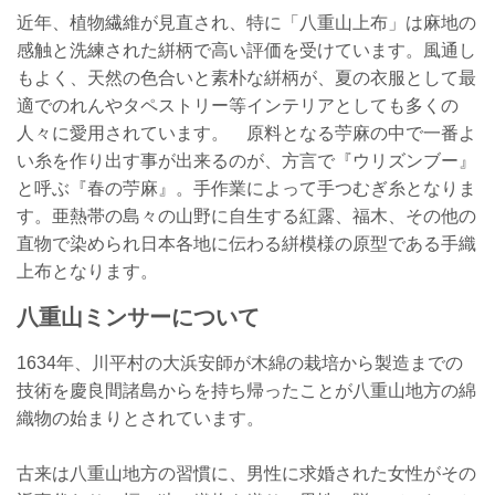
近年、植物繊維が見直され、特に「八重山上布」は麻地の
感触と洗練された絣柄で高い評価を受けています。風通し
もよく、天然の色合いと素朴な絣柄が、夏の衣服として最
適でのれんやタペストリー等インテリアとしても多くの
人々に愛用されています。 原料となる苧麻の中で一番よ
い糸を作り出す事が出来るのが、方言で『ウリズンブー』
と呼ぶ『春の苧麻』。手作業によって手つむぎ糸となりま
す。亜熱帯の島々の山野に自生する紅露、福木、その他の
直物で染められ日本各地に伝わる絣模様の原型である手織
上布となります。
八重山ミンサーについて
1634年、川平村の大浜安師が木綿の栽培から製造までの
技術を慶良間諸島からを持ち帰ったことが八重山地方の綿
織物の始まりとされています。
古来は八重山地方の習慣に、男性に求婚された女性がその