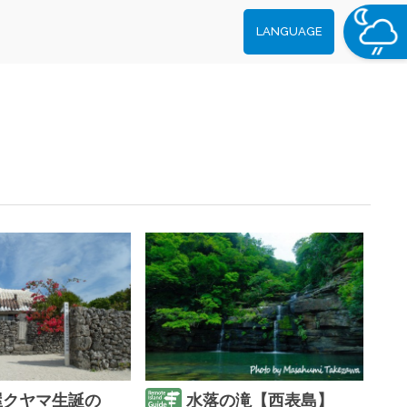
LANGUAGE
屋クヤマ生誕の
水落の滝【西表島】