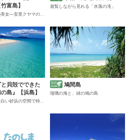
【竹富島】
遊覧しながら見れる「水落の滝」
竹富島の絶世の美女―安里クヤマの生誕の家「安里屋」
ゴと貝殻でできた
鳩間島
幻の島』【浜島】
瑠璃の海と、緑の鳩の島
八重山ブルーと白い砂浜の空間で特別な時間を過ごす！