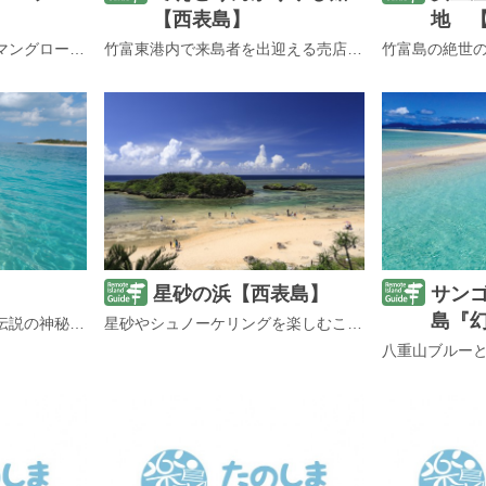
【西表島】
地 
日本最大を誇る西表島のマングローブ林「仲間川マングローブ」
竹富東港内で来島者を出迎える売店「てぇどぅんかりゆし館」
星砂の浜【西表島】
サン
島『
静かな時が流れる、人魚伝説の神秘の島
星砂やシュノーケリングを楽しむことができる「星砂の浜」