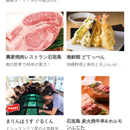
離島ターミナルから徒歩5分！地元の美味しいものがたくさん！ 115席の大型店！
農家焼肉レストラン石垣島
海鮮館 どてっぺん
肉の世界で45年の実力！
沖縄料理と寿司と天ぷら♪が楽しめる居酒屋！
まりんはうす ぐるくん
石垣島 炭火焼牛串&ホルモ
ンふじた
ミシュラン三ツ星の人気観光スポット川平湾で遊ぼう！