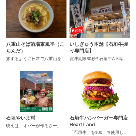
八重山そば酒場東風平（こ
いしぎゅう本舗【石垣牛握
ちんだ）
り専門店】
旅するように日常で八重山を味わえる場所 、昼はそば、夜は酒場。
賞味期限60秒!! 石垣牛A-5等級の握り
石垣やいま村
石垣牛ハンバーガー専門店
Heart Land
映えは、オバーが作るさー。
「石垣牛」を100」％使用したハンバーガー！