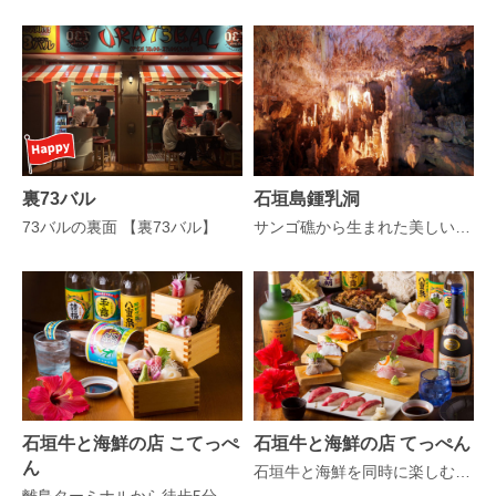
裏73バル
石垣島鍾乳洞
73バルの裏面 【裏73バル】
サンゴ礁から生まれた美しい鍾乳洞 !
石垣牛と海鮮の店 こてっぺ
石垣牛と海鮮の店 てっぺん
ん
石垣牛と海鮮を同時に楽しむなら当店へ！ 15：00 OPEN！