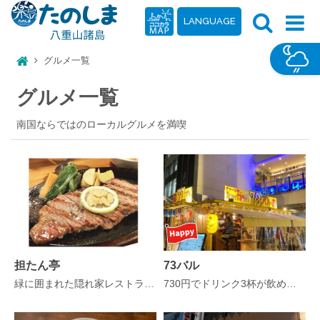
LANGUAGE
グルメ一覧
グルメ一覧
南国ならではのローカルグルメを満喫
担たん亭
73バル
緑に囲まれた隠れ家レストラン！
730円でドリンク3杯が飲める【73ベロ】