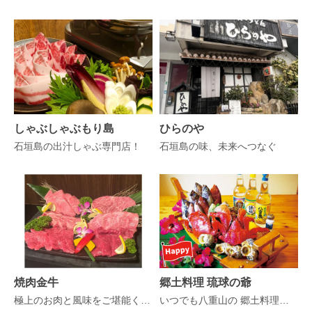
しゃぶしゃぶもり島
ひらのや
石垣島の出汁しゃぶ専門店！
石垣島の味、未来へつなぐ
焼肉金牛
郷土料理 琉球の爺
極上のお肉と風味をご堪能ください！
いつでも八重山の 郷土料理を味わえる