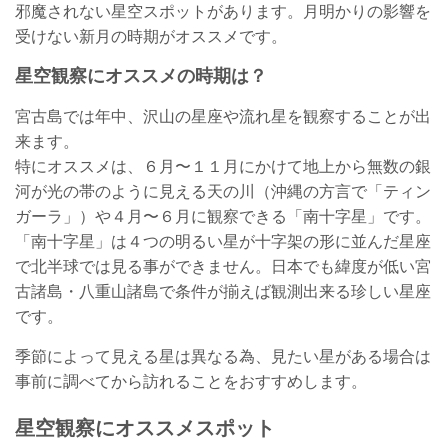
邪魔されない星空スポットがあります。月明かりの影響を
受けない新月の時期がオススメです。
星空観察にオススメの時期は？
宮古島では年中、沢山の星座や流れ星を観察することが出
来ます。
特にオススメは、６月〜１１月にかけて地上から無数の銀
河が光の帯のように見える天の川（沖縄の方言で「ティン
ガーラ」）や４月〜６月に観察できる「南十字星」です。
「南十字星」は４つの明るい星が十字架の形に並んだ星座
で北半球では見る事ができません。日本でも緯度が低い宮
古諸島・八重山諸島で条件が揃えば観測出来る珍しい星座
です。
季節によって見える星は異なる為、見たい星がある場合は
事前に調べてから訪れることをおすすめします。
星空観察にオススメスポット