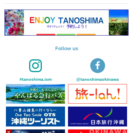
Follow us
#tanoshima.ism
@tanoshimaokinawa