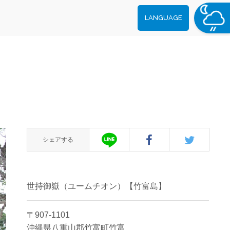
LANGUAGE
シェアする
世持御嶽（ユームチオン）【竹富島】
〒907-1101
沖縄県八重山郡竹富町竹富