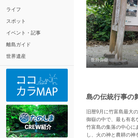
ライフ
スポット
イベント・記事
離島ガイド
世界遺産
世持御嶽
島の伝統行事の
旧暦9月に竹富島最大
御嶽の中で、最も有名
竹富島の集落の中心に
し、火の神と農耕の神