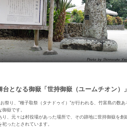
舞台となる御嶽「世持御嶽（ユームチオン）
のお祭り、”種子取祭（タナドゥイ）”が行われる、竹富島の数あ
な御嶽です。
あり、元々は村役場があった場所で、その跡地に世持御嶽を創
を祀ったとされています。