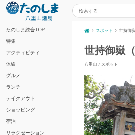
たのしま総合TOP
スポット
世持御
特集
世持御嶽
アクティビティ
体験
八重山
スポット
グルメ
ランチ
テイクアウト
ショッピング
宿泊
リラクゼーション