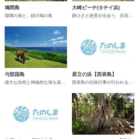
鳩間島
大崎ビーチ(タチイ浜)
瑠璃の海と、緑の鳩の島
静けさと絶景が出会う、石垣島・大崎ビーチ」
与那国島
星立の浜【西表島】
雄大な自然と神秘的な海を楽しむ、日本最西端の島
西表島の伝統行事が行われる「星立の浜」