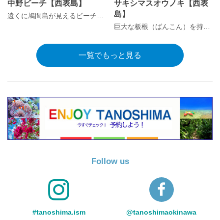
中野ビーチ【西表島】
サキシマスオウノキ【西表
島】
遠くに鳩間島が見えるビーチ「中野ビーチ」
巨大な板根（ばんこん）を持つ常緑高木「サキシマスオウノキ」
一覧でもっと見る
Follow us
#tanoshima.ism
@tanoshimaokinawa