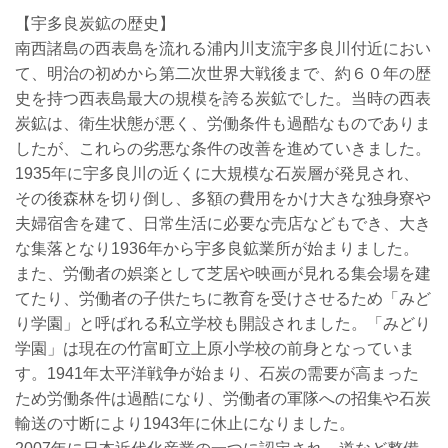
【宇多良炭鉱の歴史】
南西諸島の西表島を流れる浦内川支流宇多良川付近におい
て、明治の初めから第二次世界大戦後まで、約６０年の歴
史を持つ西表島最大の規模を誇る炭鉱でした。当時の西表
炭鉱は、衛生状態が悪く、労働条件も過酷なものでありま
したが、これらの劣悪な条件の改善を進めていきました。
1935年に宇多良川の近くに大規模な石炭層が発見され、
その後森林を切り倒し、多額の費用をかけ大きな独身寮や
夫婦宿舎を建て、日常生活に必要な売店などもでき、大き
な集落となり1936年から宇多良鉱業所が始まりました。
また、労働者の娯楽として芝居や映画が見れる集会場を建
てたり、労働者の子供たちに教育を受けさせるため「みど
り学園」と呼ばれる私立学校も開設されました。「みどり
学園」は現在の竹富町立上原小学校の前身となっていま
す。1941年太平洋戦争が始まり、石炭の需要が高まった
ため労働条件は過酷になり、労働者の軍隊への招集や石炭
輸送の寸断により1943年に休止になりました。