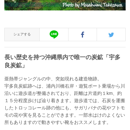
シェアする
長い歴史を持つ沖縄県内で唯一の炭鉱「宇多
良炭鉱」
亜熱帯ジャングルの中、突如現れる建造物跡。
宇多良炭鉱跡へは、浦内川橋右岸・遊覧ボート乗場から川
沿いに遊歩道が整備されており、距離は片道約１km、約
１５分程度歩けば辿り着きます。遊歩道では、石炭を運搬
したトロッコレール跡の他にも、サガリバナの花やフトモ
モの花や実を見ることができます。一部水はけのよくない
所もありますので動きやすい靴をおススメします。