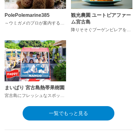
PolePolemarine385
観光農園 ユートピアファー
ム宮古島
～ウミガメのプロが案内するシュノーケルガイド～ ウミガメ遭遇率100％
降りそそぐブーゲンビレアを眺めながら、 宮古島マンゴースイーツはいかがですか？
まいぱり 宮古島熱帯果樹園
宮古島にフレッシュなスポット誕生！
一覧でもっと見る