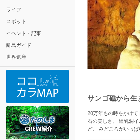
ライフ
スポット
イベント・記事
離島ガイド
世界遺産
石垣島の蝶「オオゴマ
炙り三枚肉そば
Aランチ
サンゴ礁から生ま
20万年もの時をかけ
石の美しさ、 鍾乳洞
ど、 みどころがいっぱ