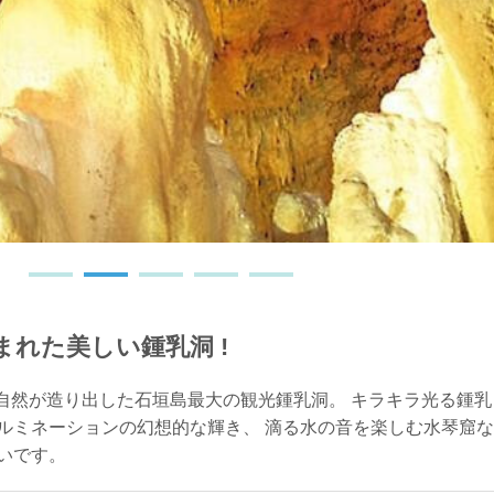
タラ」がお出迎え
れた美しい鍾乳洞 !
て自然が造り出した石垣島最大の観光鍾乳洞。 キラキラ光る鍾乳
イルミネーションの幻想的な輝き、 滴る水の音を楽しむ水琴窟な
いです。