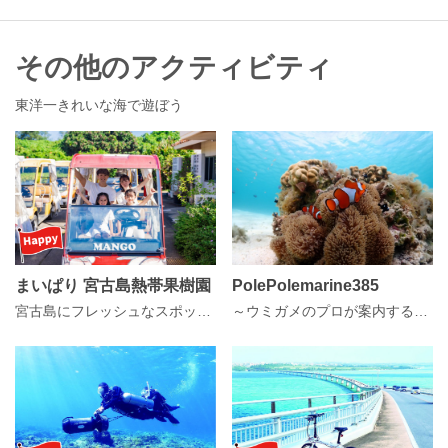
その他のアクティビティ
東洋一きれいな海で遊ぼう
まいぱり 宮古島熱帯果樹園
PolePolemarine385
宮古島にフレッシュなスポット誕生！
～ウミガメのプロが案内するシュノーケルガイド～ ウミガメ遭遇率100％