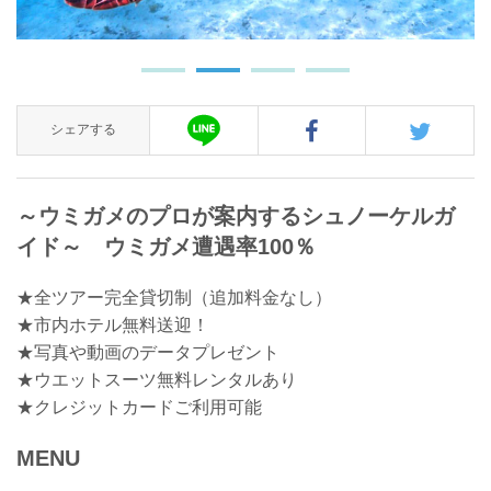
シェアする
～ウミガメのプロが案内するシュノーケルガ
イド～ ウミガメ遭遇率100％
★全ツアー完全貸切制（追加料金なし）
★市内ホテル無料送迎！
★写真や動画のデータプレゼント
★ウエットスーツ無料レンタルあり
★クレジットカードご利用可能
MENU