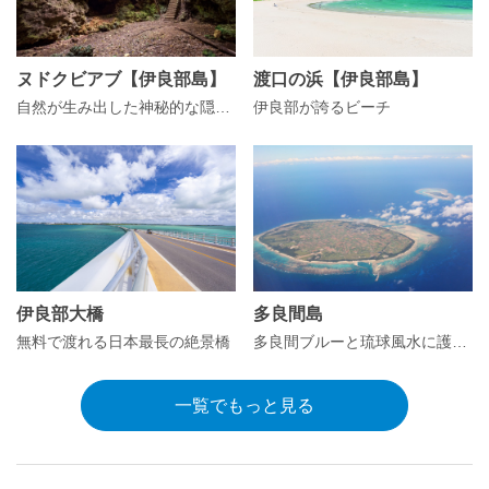
ヌドクビアブ【伊良部島】
渡口の浜【伊良部島】
自然が生み出した神秘的な隠れたパワースポット
伊良部が誇るビーチ
伊良部大橋
多良間島
無料で渡れる日本最長の絶景橋
多良間ブルーと琉球風水に護られた「日本で最も美しい村」
一覧でもっと見る