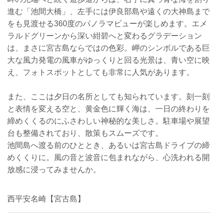
進む「池間大橋」、左手には伊良部島や遠くの大神島まで
をも見渡せる360度のパノラマビューが楽しめます。エメ
ラルドグリーンから深い紺碧へと変わるグラデーション
は、まさに宮古島ならではの色彩。岬のシンボルである巨
大な風力発電の風車がゆっくりと回る光景は、青い空に映
え、フォトスポットとしても非常に人気があります。
また、ここは夕日の名所としても知られています。刻一刻
と表情を変える空と、黄金色に輝く海は、一日の終わりを
締めくくるのにふさわしい神秘的な美しさ。駐車場や展望
台も整備されており、散策もスムーズです。
池間島へ渡る前のひととき、あるいは宮古島ドライブの締
めくくりに。風の音と波音に包まれながら、心洗われる開
放感に浸ってみませんか。
西平安名崎【宮古島】