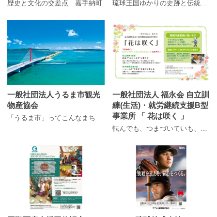
歴史と文化の交差点 嘉手納町
琉球王国ゆかりの史跡と伝統芸能が息づく浦添市
一般社団法人うるま市観光
一般社団法人 福永会 自立訓
物産協会
練(生活)・就労継続支援B型
事業所 「 花は咲く 」
「うるま市」ってこんなまち
転んでも、つまづいていも、どんな時にも、私らしく「花は咲く」