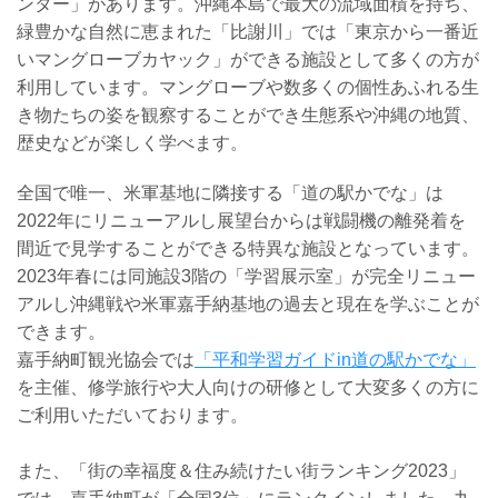
ンター」があります。沖縄本島で最大の流域面積を持ち、
緑豊かな自然に恵まれた「比謝川」では「東京から一番近
いマングローブカヤック」ができる施設として多くの方が
利用しています。マングローブや数多くの個性あふれる生
き物たちの姿を観察することができ生態系や沖縄の地質、
歴史などが楽しく学べます。
全国で唯一、米軍基地に隣接する「道の駅かでな」は
2022年にリニューアルし展望台からは戦闘機の離発着を
間近で見学することができる特異な施設となっています。
2023年春には同施設3階の「学習展示室」が完全リニュー
アルし沖縄戦や米軍嘉手納基地の過去と現在を学ぶことが
できます。
嘉手納町観光協会では
「平和学習ガイドin道の駅かでな」
を主催、修学旅行や大人向けの研修として大変多くの方に
ご利用いただいております。
また、「街の幸福度＆住み続けたい街ランキング2023」