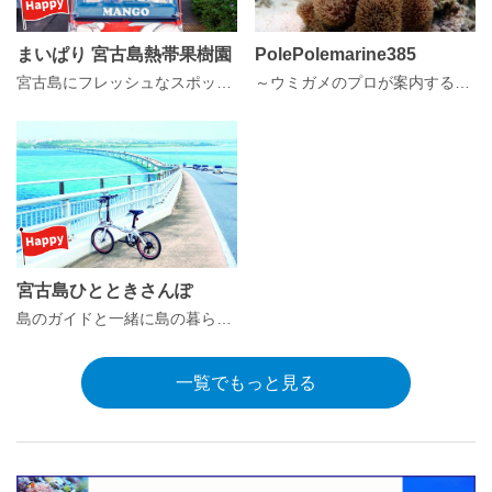
まいぱり 宮古島熱帯果樹園
PolePolemarine385
宮古島にフレッシュなスポット誕生！
～ウミガメのプロが案内するシュノーケルガイド～ ウミガメ遭遇率100％
宮古島ひとときさんぽ
島のガイドと一緒に島の暮らしや遊びを楽しむ「島時間」体感プログラム
一覧でもっと見る