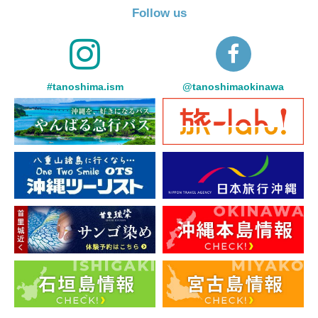
Follow us
#tanoshima.ism
@tanoshimaokinawa