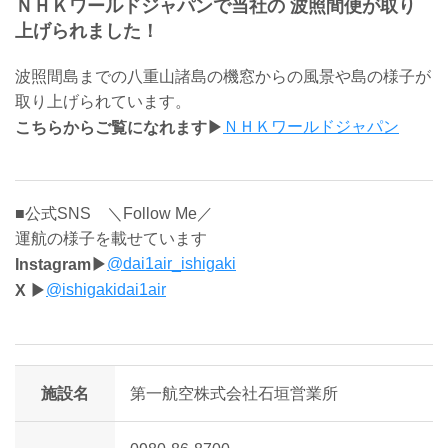
ＮＨＫワールドジャパンで当社の 波照間便が取り
上げられました！
波照間島までの八重山諸島の機窓からの風景や島の様子が
取り上げられています。
ＮＨＫワールドジャパン
こちらからご覧になれます▶
■公式SNS ＼Follow Me／
運航の様子を載せています
@dai1air_ishigaki
Instagram▶
@ishigakidai1air
X ▶
施設名
第一航空株式会社石垣営業所