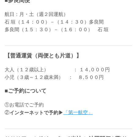
■多良間便
航日：月・土（週２回運航）
石 垣（１４：００）－（１４：３０）多良間
多良間（１５：３０）－（１６：００） 石 垣
【普通運賃（両便とも片道）】
大人（１２歳以上） ： １４,０００円
小児（３歳～１２歳未満） ： ８,５００円
■ご予約について
①お電話でご予約
②
「第一航空」
インターネットで予約▶