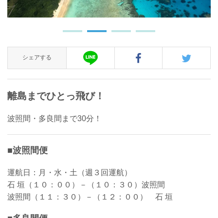
シェアする
離島までひとっ飛び！
波照間・多良間まで30分！
■波照間便
運航日：月・水・土（週３回運航）
石 垣（１０：００）－（１０：３０）波照間
波照間（１１：３０）－（１２：００） 石 垣