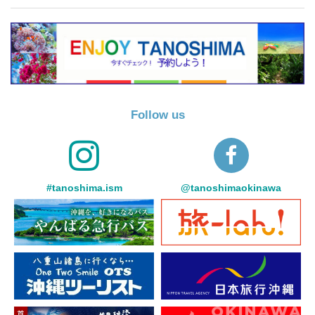
Follow us
#tanoshima.ism
@tanoshimaokinawa