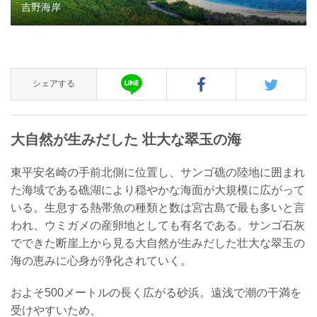
吉野海岸
シェアする
大自然が生みだした 壮大な翠玉の海
東平安名崎の手前北側に位置し、サンゴ礁の陸地に囲まれ
た海域である礁湖により穏やかな海面が大規模に広がって
いる。生息する熱帯魚の種類と数は宮古島で最も多いと言
われ、ウミガメの産卵地としても有名である。サンゴ石灰
でできた断崖上から見る大自然が生みだした壮大な翠玉の
海の恵みに心身が浄化されていく。
およそ500メートルの長く広がる砂浜。遠浅で潮の干満を
受けやすいため、