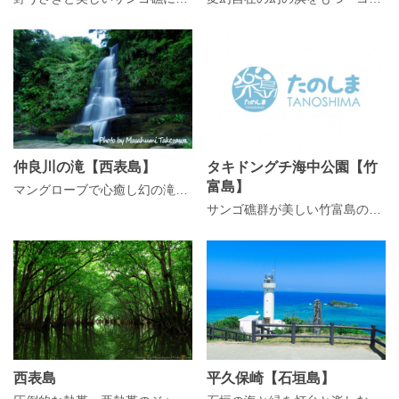
仲良川の滝【西表島】
タキドングチ海中公園【竹
富島】
マングローブで心癒し幻の滝へ「仲良川の滝」
サンゴ礁群が美しい竹富島の北西に位置する「タキドングチ海中公園」
西表島
平久保崎【石垣島】