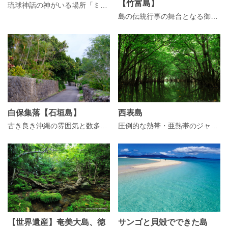
【竹富島】
琉球神話の神がいる場所「ミシャシ御嶽」
島の伝統行事の舞台となる御嶽「世持御嶽（ユームチオン）」
白保集落【石垣島】
西表島
古き良き沖縄の雰囲気と数多の文化財を持つ歴史ある集落「白保集落」
圧倒的な熱帯・亜熱帯のジャングルが広がる日本最後の秘境
【世界遺産】奄美大島、徳
サンゴと貝殻でできた島