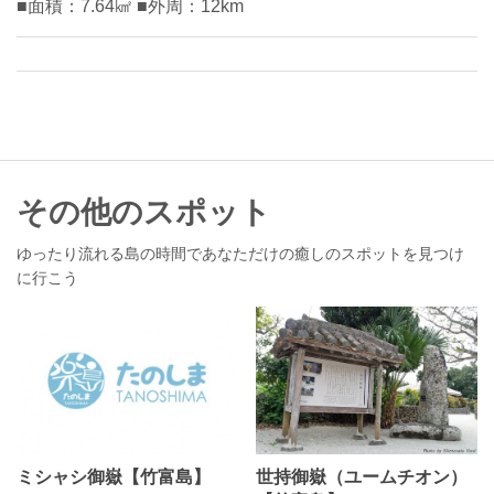
■面積：7.64㎢ ■外周：12km
その他のスポット
ゆったり流れる島の時間であなただけの癒しのスポットを見つけ
に行こう
ミシャシ御嶽【竹富島】
世持御嶽（ユームチオン）