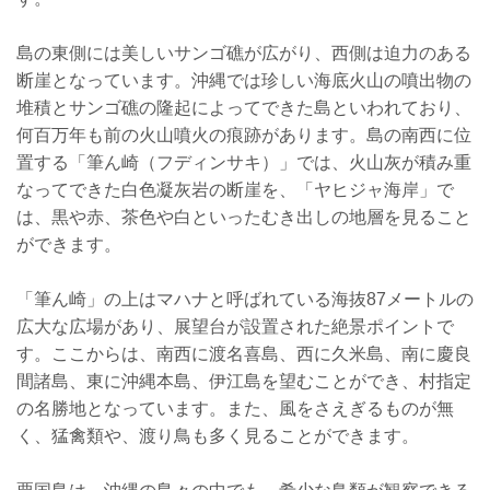
島の東側には美しいサンゴ礁が広がり、西側は迫力のある
断崖となっています。沖縄では珍しい海底火山の噴出物の
堆積とサンゴ礁の隆起によってできた島といわれており、
何百万年も前の火山噴火の痕跡があります。島の南西に位
置する「筆ん崎（フディンサキ）」では、火山灰が積み重
なってできた白色凝灰岩の断崖を、「ヤヒジャ海岸」で
は、黒や赤、茶色や白といったむき出しの地層を見ること
ができます。
「筆ん崎」の上はマハナと呼ばれている海抜87メートルの
広大な広場があり、展望台が設置された絶景ポイントで
す。ここからは、南西に渡名喜島、西に久米島、南に慶良
間諸島、東に沖縄本島、伊江島を望むことができ、村指定
の名勝地となっています。また、風をさえぎるものが無
く、猛禽類や、渡り鳥も多く見ることができます。