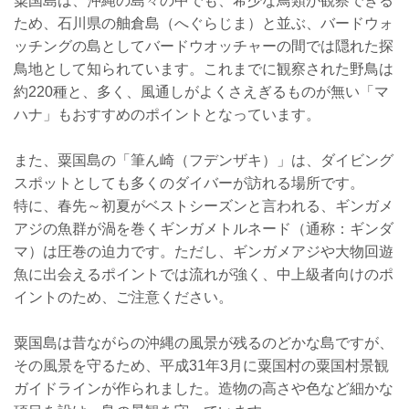
粟国島は、沖縄の島々の中でも、希少な鳥類が観察できる
ため、石川県の舳倉島（へぐらじま）と並ぶ、バードウォ
ッチングの島としてバードウオッチャーの間では隠れた探
鳥地として知られています。これまでに観察された野鳥は
約220種と、多く、風通しがよくさえぎるものが無い「マ
ハナ」もおすすめのポイントとなっています。
また、粟国島の「筆ん崎（フデンザキ）」は、ダイビング
スポットとしても多くのダイバーが訪れる場所です。
特に、春先～初夏がベストシーズンと言われる、ギンガメ
アジの魚群が渦を巻くギンガメトルネード（通称：ギンダ
マ）は圧巻の迫力です。ただし、ギンガメアジや大物回遊
魚に出会えるポイントでは流れが強く、中上級者向けのポ
イントのため、ご注意ください。
粟国島は昔ながらの沖縄の風景が残るのどかな島ですが、
その風景を守るため、平成31年3月に粟国村の粟国村景観
ガイドラインが作られました。造物の高さや色など細かな