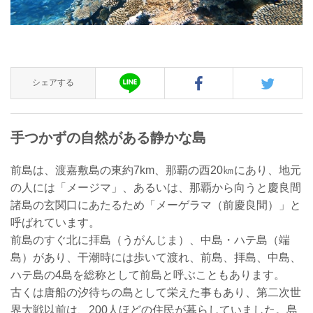
シェアする
手つかずの自然がある静かな島
前島は、渡嘉敷島の東約7km、那覇の西20㎞にあり、地元
の人には「メージマ」、あるいは、那覇から向うと慶良間
諸島の玄関口にあたるため「メーゲラマ（前慶良間）」と
呼ばれています。
前島のすぐ北に拝島（うがんじま）、中島・ハテ島（端
島）があり、干潮時には歩いて渡れ、前島、拝島、中島、
ハテ島の4島を総称として前島と呼ぶこともあります。
古くは唐船の汐待ちの島として栄えた事もあり、第二次世
界大戦以前は、200人ほどの住民が暮らしていました。島