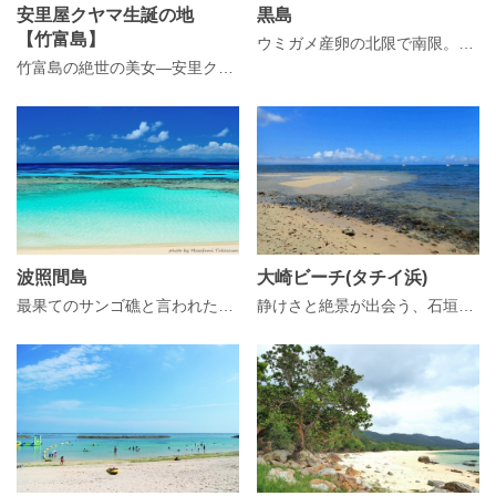
安里屋クヤマ生誕の地
黒島
【竹富島】
ウミガメ産卵の北限で南限。サンゴ礁に囲まれたハートの形の島。
竹富島の絶世の美女―安里クヤマの生誕の家「安里屋」
波照間島
大崎ビーチ(タチイ浜)
最果てのサンゴ礁と言われた、深い碧の海と光溢れる満天の星の島。
静けさと絶景が出会う、石垣島・大崎ビーチ」