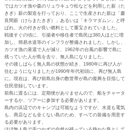
ではカツオ漁や森のリュウキュウ松などを利用した薪（た
きぎ）薪の製造を行っており、ここで生産された薪は「慶
良間薪（けらまたきぎ）」あるいは「キラマダムン」と呼
ばれ、火の付きが良い燃料として重宝されていました。
戦後すぐの頃に、引揚者や移住者で島民は380人ほどに増
加し、簡易水道等のインフラが整備されました。しかし、
カツオ漁の衰退で人が減り、1962年の台風の影響で島に
残っていた人が島を去り、無人島になりました。
その後しばらく無人島の状態が続き、1980年に再び人が
住むようになりましたが1990年年代初頭に、再び無人島
に。現在は、再び前島出身の数世帯が島の復興を目指して
住民登録しています。
前島に渡るには、定期便がありませんので、船をチャータ
ーするか、ツアーに参加する必要があります。
島内の浜辺でのキャンプは可能なようですが、水道も電気
も、商店なども全くない島のため、すべての装備を用意す
る必要があります。
ほぼ無人島で手つかずの自然が残っている静かな島として