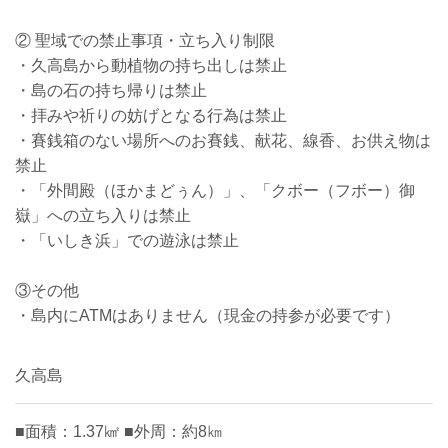
② 聖域での禁止事項・立ち入り制限
・久高島から動植物の持ち出しは禁止
・島の石の持ち帰りは禁止
・拝みや祈りの妨げとなる行為は禁止
・賽銭箱のない場所へのお賽銭、献花、線香、お供え物は
禁止
・「外間殿（ほかまどぅん）」、「クボー（フボー）御
嶽」への立ち入りは禁止
・「いしき浜」での遊泳は禁止
③その他
・島内にATMはありません（現金の持参が必要です）
久高島
■面積：1.37㎢ ■外周：約8㎞