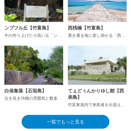
ンブフル丘【竹富島】
西桟橋【竹富島】
牛の作り上げた小高い丘「ンブフル丘」
透き通る海に差し掛かる「西桟橋」から夕陽を眺めよう
白保集落【石垣島】
てぇどぅんかりゆし館【西
表島】
古き良き沖縄の雰囲気と数多の文化財を持つ歴史ある集落「白保集落」
竹富東港内で来島者を出迎える売店「てぇどぅんかりゆし館」
一覧でもっと見る