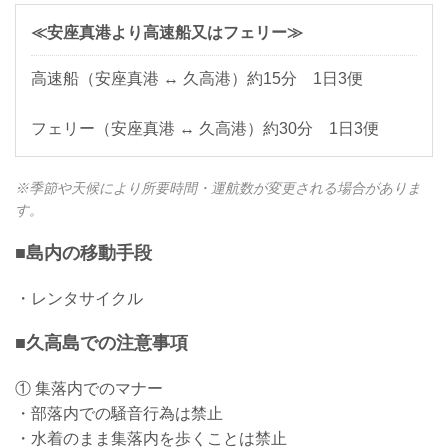
≪安座真港より高速船又はフェリー≫
高速船（安座真港 ↔ 久高港）約15分 1日3便
フェリー（安座真港 ↔ 久高港）約30分 1日3便
※季節や天候により所要時間・運航数が変更される場合がありま
す。
■島内の移動手段
・レンタサイクル
■久高島での注意事項
① 集落内でのマナー
・部落内での騒音行為は禁止
・水着のまま集落内を歩くことは禁止