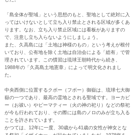
「島全体が聖域」という思想のもと、聖地として絶対に入
ってはいけないとして立ち入り禁止とされる区域が多くあ
ります。なお、立ち入り禁止区域には看板がありますの
で、注意し立ち入らないようにしましょう。
また、久高島には「土地は神様のもの」という考えが根付
いており、公有地を除く土地は自治会による「総有」で管
理されています。この慣習は琉球王朝時代から続き、
1988年の「久高島土地憲章」によって明文化されまし
た。
中央西側に位置するクボー（フボー）御嶽は、琉球七大御
嶽の一つであり、最高の霊地とされる聖域です。ヨーカビ
ー（お祓い）やピーマティー（火の神の祀り）などの祭祀
が今も行われており、その際には島のノロのみが立ち入る
ことを許されています。
かつては、12年に一度、30歳から41歳の女性が神女とな