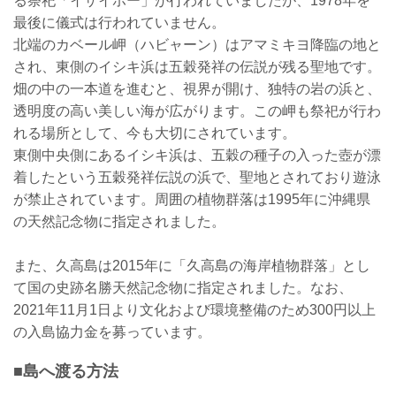
る祭祀「イザイホー」が行われていましたが、1978年を
最後に儀式は行われていません。
北端のカベール岬（ハビャーン）はアマミキヨ降臨の地と
され、東側のイシキ浜は五穀発祥の伝説が残る聖地です。
畑の中の一本道を進むと、視界が開け、独特の岩の浜と、
透明度の高い美しい海が広がります。この岬も祭祀が行わ
れる場所として、今も大切にされています。
東側中央側にあるイシキ浜は、五穀の種子の入った壺が漂
着したという五穀発祥伝説の浜で、聖地とされており遊泳
が禁止されています。周囲の植物群落は1995年に沖縄県
の天然記念物に指定されました。
また、久高島は2015年に「久高島の海岸植物群落」とし
て国の史跡名勝天然記念物に指定されました。なお、
2021年11月1日より文化および環境整備のため300円以上
の入島協力金を募っています。
■島へ渡る方法