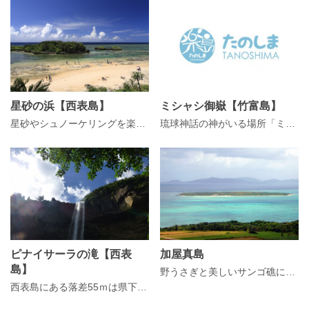
星砂の浜【西表島】
ミシャシ御嶽【竹富島】
星砂やシュノーケリングを楽しむことができる「星砂の浜」
琉球神話の神がいる場所「ミシャシ御嶽」
ピナイサーラの滝【西表
加屋真島
島】
野うさぎと美しいサンゴ礁に癒やされる無人島
西表島にある落差55ｍは県下最大の滝「ピナイサーラの滝」