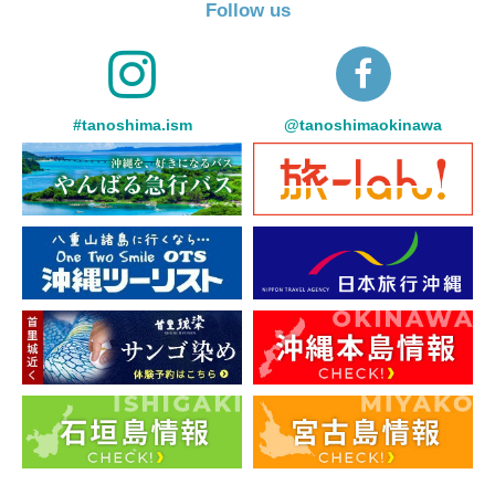
Follow us
#tanoshima.ism
@tanoshimaokinawa