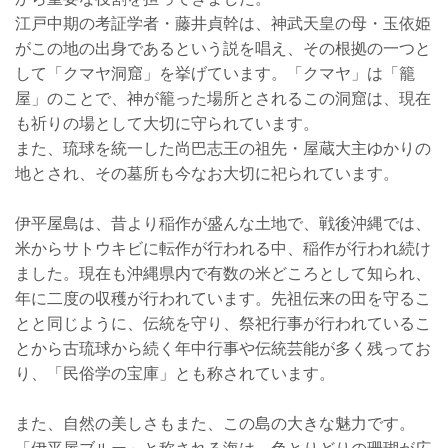
江戸中期の考証学者・藤井貞幹は、神武天皇の母・玉依姫
がこの地の出身であるという説を唱え、その根拠の一つと
して「クマヤ洞窟」を挙げています。「クマヤ」は「籠
屋」のことで、神が籠った場所とされるこの洞窟は、現在
も祈りの場として大切に守られています。
また、琉球を統一した尚巴志王の祖先・屋蔵大主ゆかりの
地とされ、その墓所も今なお大切に祀られています。
伊平屋島は、昔より稲作が盛んな土地で、戦後沖縄では、
米からサトウキビに転作が行われる中、稲作が行われ続け
ました。現在も沖縄県内で有数の米どころとして知られ、
年に二度の収穫が行われています。先祖伝来の田を守るこ
とと同じように、伝統を守り、祭祀行事が行われているこ
とから古琉球から続く年中行事や伝統芸能が多く残ってお
り、「民俗学の宝庫」とも称されています。
また、自然の美しさもまた、この島の大きな魅力です。