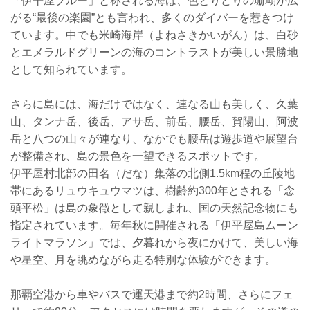
「伊平屋ブルー」と称される海は、色とりどりの珊瑚が広
がる“最後の楽園”とも言われ、多くのダイバーを惹きつけ
ています。中でも米崎海岸（よねさきかいがん）は、白砂
とエメラルドグリーンの海のコントラストが美しい景勝地
として知られています。
さらに島には、海だけではなく、連なる山も美しく、久葉
山、タンナ岳、後岳、アサ岳、前岳、腰岳、賀陽山、阿波
岳と八つの山々が連なり、なかでも腰岳は遊歩道や展望台
が整備され、島の景色を一望できるスポットです。
伊平屋村北部の田名（だな）集落の北側1.5km程の丘陵地
帯にあるリュウキュウマツは、樹齢約300年とされる「念
頭平松」は島の象徴として親しまれ、国の天然記念物にも
指定されています。毎年秋に開催される「伊平屋島ムーン
ライトマラソン」では、夕暮れから夜にかけて、美しい海
や星空、月を眺めながら走る特別な体験ができます。
那覇空港から車やバスで運天港まで約2時間、さらにフェ