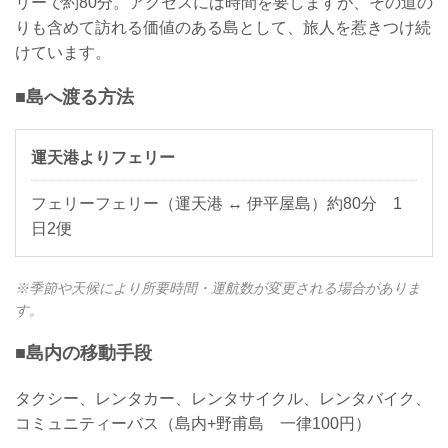
リーで約80分。アクセスには時間を要しますが、その道の
りも含めて訪れる価値のある島として、旅人を惹きつけ続
けています。
■島へ渡る方法
運天港よりフェリー
フェリーフェリー（運天港 ↔ 伊平屋島）約80分 1
日2便
※季節や天候により所要時間・運航数が変更される場合がありま
す。
■島内の移動手段
タクシー、レンタカー、レンタサイクル、レンタバイク、
コミュニティーバス（島内+野甫島 一律100円）