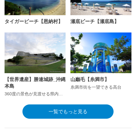
タイガービーチ【恩納村】
瀬底ビーチ【瀬底島】
【世界遺産】勝連城跡_沖縄
山巓毛【糸満市】
本島
糸満市街を一望できる高台
360度の景色が見渡せる県内最古のお城
一覧でもっと見る