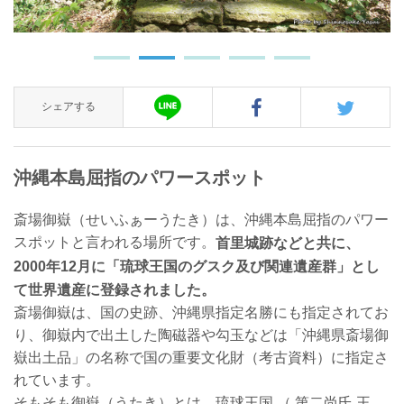
斎場御嶽入口
シェアする
沖縄本島屈指のパワースポット
斎場御嶽（せいふぁーうたき）は、沖縄本島屈指のパワー
スポットと言われる場所です。
首里城跡などと共に、
2000年12月に「琉球王国のグスク及び関連遺産群」とし
て世界遺産に登録されました。
斎場御嶽は、国の史跡、沖縄県指定名勝にも指定されてお
り、御嶽内で出土した陶磁器や勾玉などは「沖縄県斎場御
嶽出土品」の名称で国の重要文化財（考古資料）に指定さ
れています。
そもそも御嶽（うたき）とは、琉球王国 （ 第二尚氏 王