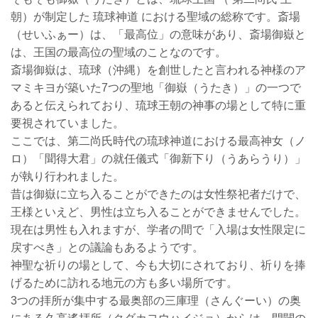
朝）が制定した 琉球神道 における聖域の総称です。斎場
（せいふぁー）は、「最高位」の意味があり、斎場御嶽と
は、王国の最高位の聖域のことなのです。
斎場御嶽は、琉球（沖縄）を創世したと言われる神様のア
マミキヨが築いた7つの聖地「御嶽（うたき）」の一つで
あると伝えられており、琉球王朝の神事の場として特に重
要視されていました。
ここでは、第二尚氏時代の琉球神道における最高神女（ノ
ロ）「聞得大君」の就任儀式「御新下り（うあらうり）」
が執り行われました。
昔は御嶽に立ち入ることができたのは女性祭祀者だけで、
王様といえど、男性は立ち入ることができませんでした。
現在は男性も入れますが、学者の間で「入場は女性限定に
戻すべき」との議論もあるようです。
神聖な祈りの場として、今も大切にされており、祈りを捧
げるために訪れる地元の方も多い場所です。
3つの拝所が集中する最奥部の三庫理（さんぐーい）の奥