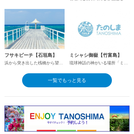
フサキビーチ【石垣島】
ミシャシ御嶽【竹富島】
浜から突き出した桟橋から望む西表島や小浜島の向こうに沈む雄大な夕陽が美しい天然のロングビーチ
琉球神話の神がいる場所「ミシャシ御嶽」
一覧でもっと見る