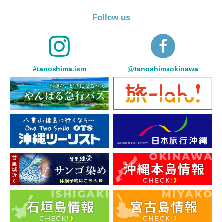
Follow us
#tanoshima.ism
@tanoshimaokinawa