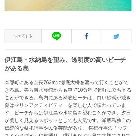
シェアする
伊江島・水納島を望み、透明度の高いビーチ
がある島
本部町にある全長762mの瀬底大橋を渡って行くことがで
きる島。美ら海水族館からも車で10分程で気軽に立ち寄る
ことができる。島内にある瀬底ビーチは、白い砂浜が続き
夏はマリンアクティビティーを楽しむ人で賑わっていま
す。ビーチからは伊江島や水納島を望むことができ、夕日
が美しく見えるスポットとしても人気です。瀬底島独自の
伝統的な祭祀行事や民俗芸能があり、 祭祀行事の「ウフ
ユミシヌグイ」や村踊り、綱引きなども島で大切にされて