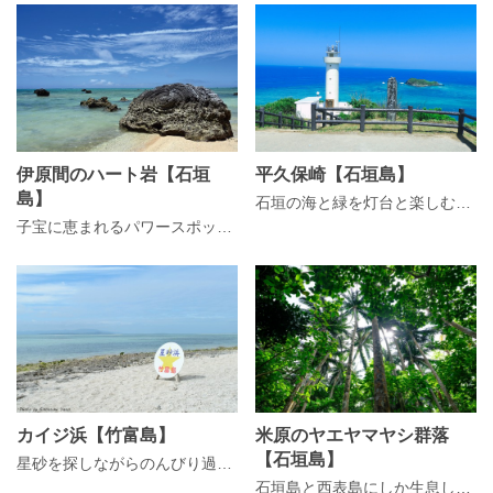
伊原間のハート岩【石垣
平久保崎【石垣島】
島】
石垣の海と緑を灯台と楽しむ石垣島最北端の岬「平久保崎」
子宝に恵まれるパワースポット「伊原間のハート岩」
カイジ浜【竹富島】
米原のヤエヤマヤシ群落
【石垣島】
星砂を探しながらのんびり過ごす「カイジ浜」
石垣島と西表島にしか生息しないヤエヤマヤシで出来た群落「米原のヤエヤマヤシ群落」