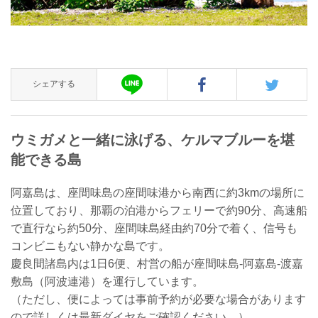
シェアする
ウミガメと一緒に泳げる、ケルマブルーを堪
能できる島
阿嘉島は、座間味島の座間味港から南西に約3kmの場所に
位置しており、那覇の泊港からフェリーで約90分、高速船
で直行なら約50分、座間味島経由約70分で着く、信号も
コンビニもない静かな島です。
慶良間諸島内は1日6便、村営の船が座間味島-阿嘉島-渡嘉
敷島（阿波連港）を運行しています。
（ただし、便によっては事前予約が必要な場合があります
ので詳しくは最新ダイヤをご確認ください。）