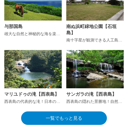
与那国島
南ぬ浜町緑地公園【石垣
島】
雄大な自然と神秘的な海を楽しむ、日本最西端の島
南十字星が観測できる人工島の緑地公園「南ぬ浜町緑地公園」
マリユドゥの滝【西表島】
サンガラの滝【西表島】
西表島の代表的な滝！日本の滝100選にも選ばれた「マリユドゥの滝」
西表島の隠れた景勝地！自然の生み出した小さな滝「サンガラの滝」
一覧でもっと見る