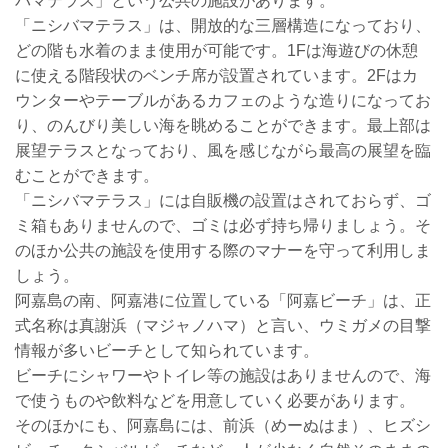
バマテラス」という公共の施設があります。
「ニシバマテラス」は、開放的な三層構造になっており、
どの階も水着のまま使用が可能です。1Fは海遊びの休憩
に使える階段状のベンチ席が設置されています。2Fはカ
ウンターやテーブルがあるカフェのような造りになってお
り、のんびり美しい海を眺めることができます。最上部は
展望テラスとなっており、風を感じながら最高の展望を臨
むことができます。
「ニシバマテラス」には自販機の設置はされておらず、ゴ
ミ箱もありませんので、ゴミは必ず持ち帰りましょう。そ
のほか公共の施設を使用する際のマナーを守って利用しま
しょう。
阿嘉島の南、阿嘉港に位置している「阿嘉ビーチ」は、正
式名称は真謝浜（マジャノハマ）と言い、ウミガメの目撃
情報が多いビーチとして知られています。
ビーチにシャワーやトイレ等の施設はありませんので、海
で使うものや飲料などを用意していく必要があります。
そのほかにも、阿嘉島には、前浜（めーぬはま）、ヒズシ