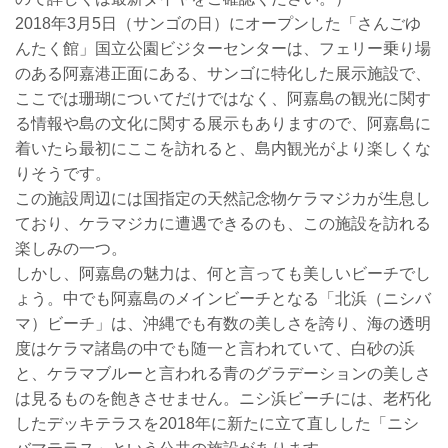
2018年3月5日（サンゴの日）にオープンした「さんごゆ
んたく館」国立公園ビジターセンターは、フェリー乗り場
のある阿嘉港正面にある、サンゴに特化した展示施設で、
ここでは珊瑚についてだけではなく、阿嘉島の観光に関す
る情報や島の文化に関する展示もありますので、阿嘉島に
着いたら最初にここを訪れると、島内観光がより楽しくな
りそうです。
この施設周辺には国指定の天然記念物ケラマジカが生息し
ており、ケラマジカに遭遇できるのも、この施設を訪れる
楽しみの一つ。
しかし、阿嘉島の魅力は、何と言っても美しいビーチでし
ょう。中でも阿嘉島のメインビーチとなる「北浜（ニシバ
マ）ビーチ」は、沖縄でも有数の美しさを誇り、海の透明
度はケラマ諸島の中でも随一と言われていて、白砂の浜
と、ケラマブルーと言われる青のグラデーションの美しさ
は見るものを飽きさせません。ニシ浜ビーチには、老朽化
したデッキテラスを2018年に新たに立て直しした「ニシ