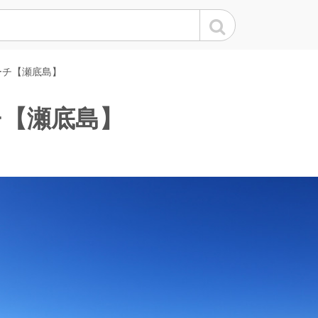
ーチ【瀬底島】
チ【瀬底島】