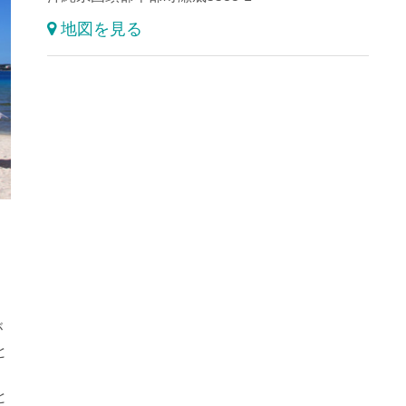
地図を見る
が
と
と