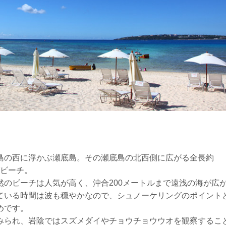
島の西に浮かぶ瀬底島。その瀬底島の北西側に広がる全長約
グビーチ。
然のビーチは人気が高く、沖合200メートルまで遠浅の海が広
ている時間は波も穏やかなので、シュノーケリングのポイント
めです。
みられ、岩陰ではスズメダイやチョウチョウウオを観察するこ