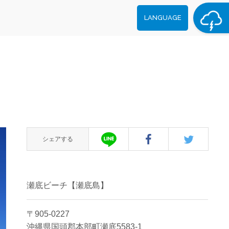
LANGUAGE
シェアする
瀬底ビーチ【瀬底島】
〒905-0227
沖縄県国頭郡本部町瀬底5583-1