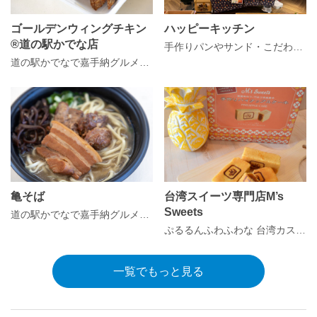
ゴールデンウィングチキン
ハッピーキッチン
®道の駅かでな店
手作りパンやサンド・こだわり沖縄そば・惣菜ズラリ!！
道の駅かでなで嘉手納グルメを満喫！
亀そば
台湾スイーツ専門店M’s
Sweets
道の駅かでなで嘉手納グルメを満喫！
ぷるるんふわふわな 台湾カステラ、ドーナツ、焼菓子
一覧でもっと見る